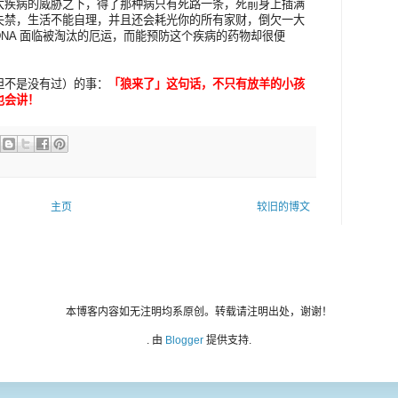
大疾病的威胁之下，得了那种病只有死路一条，死前身上插满
失禁，生活不能自理，并且还会耗光你的所有家财，倒欠一大
NA 面临被淘汰的厄运，而能预防这个疾病的药物却很便
但不是没有过）的事：
「狼来了」这句话，不只有放羊的小孩
也会讲！
主页
较旧的博文
本博客内容如无注明均系原创。转载请注明出处，谢谢！
. 由
Blogger
提供支持.