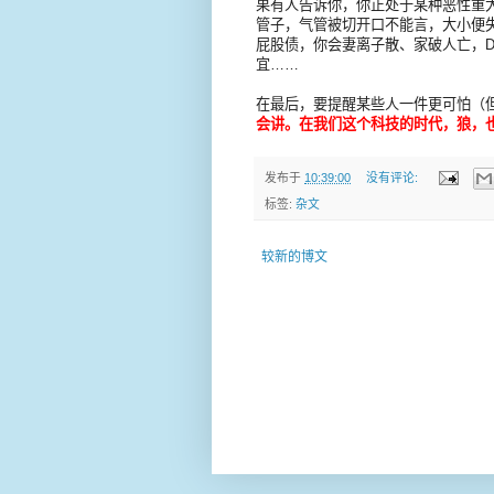
果有人告诉你，你正处于某种恶性重
管子，气管被切开口不能言，大小便
屁股债，你会妻离子散、家破人亡，D
宜……
在最后，要提醒某些人一件更可怕（
会讲。在我们这个科技的时代，狼，
发布于
10:39:00
没有评论:
标签:
杂文
较新的博文