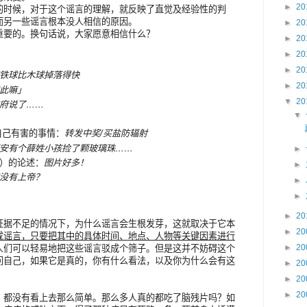
►
20
的时候，对于这个谣言的理解，就反映了直觉及经验性的判
而另一些谣言根本没人相信的原因。
►
20
重要的。换句话说，大家愿意相信什么？
►
20
►
20
►
20
铁球比木球掉落得快
►
20
此嘛」
▼
20
府说了……
▼
自己有害的事情：
转发中奖/买盐防辐射
安有个薛姓小孩捡了颗玻璃珠……
►
）的论述：
图片好多！
►
没有上帝？
►
►
►
20
证据不足的情况下，为什么谣言会生根发芽，这就取决于它本
►
20
成谣言，只要把其中的具体时间、地点、人物等关键因素进行
►
20
人们可以轻易地把这些谣言驳成个筛子。但是这并不妨碍这个
问自己，如果它是真的，你有什么看法，以及你为什么会有这
►
20
►
20
►
20
，都没有看上去那么简单。那么多人真的都吃了脑残片吗？如