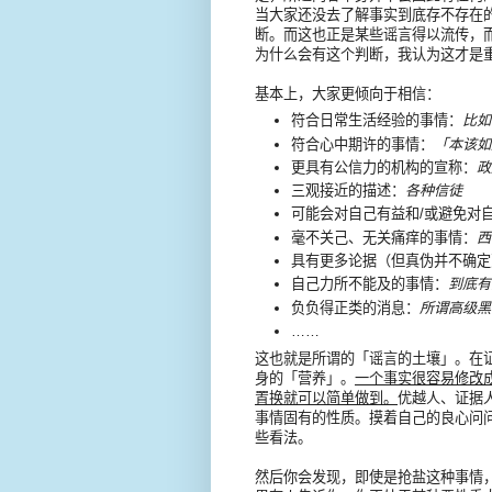
当大家还没去了解事实到底存不存在
断。而这也正是某些谣言得以流传，
为什么会有这个判断，我认为这才是
基本上，大家更倾向于相信：
符合日常生活经验的事情：
比如
符合心中期许的事情：
「本该如
更具有公信力的机构的宣称：
政
三观接近的描述：
各种信徒
可能会对自己有益和/或避免对
毫不关己、无关痛痒的事情：
西
具有更多论据（但真伪并不确定
自己力所不能及的事情：
到底有
负负得正类的消息：
所谓高级黑
……
这也就是所谓的「谣言的土壤」。在
身的「营养」。
一个事实很容易修改
置换就可以简单做到。
优越人、证据
事情固有的性质。摸着自己的良心问
些看法。
然后你会发现，即使是抢盐这种事情