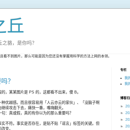
之丘
丘之貉，是你吗？
且看不到图片，那么可能是因为您还没有掌握用科学的方法上网的本领。
专栏
我
要吗？
我
的，某某图片是 PS 的，这都看不出来，傻 B。
博客归
一种优越感。而且很容易用「人云亦云的家伙」、「没脑子啊
►
20
由继续攻击下去，痛快一番，嘴嗨翻天。
一句：真或假，真的有你以为的那么重要吗？
►
20
►
20
事实不符。事实是否存在，是贴不贴「谣言」标签的关键。但
►
20
的改变。