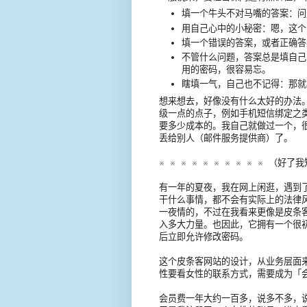
填一个牛头不对马嘴的答案：问
用自己心中的小秘密：嗯，这个
填一个错误的答案，或者正确答
不管什么问题，答案总是填自己
用的密码，很容易忘。
瞎填一气，自己也不记得：那就
想来想去，好像没有什么太好的办法
级一点的点子，例如手机短信绑定之
要多少成本的。我自己就做过一个，
丢给别人（邮件服务提供商）了。
※ ※ ※ ※ ※ ※ ※ ※ ※ ※ （
有一年的夏夜，我在网上闲逛，遇到
干什么事情，都不会有实际上的法律
一夜情的，不过在我看来更像是皮条
入多大力量。也因此，它拥有一个很
后立即允许修改密码。
这个皮条客网站的设计，从业务层面
性要看女性的联系方式，需要成为「
会员费一年大约一百多，说多不多，