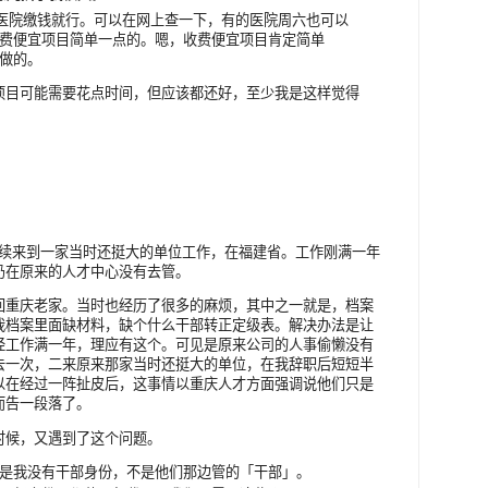
以上医院缴钱就行。可以在网上查一下，有的医院周六也可以
费便宜项目简单一点的。嗯，收费便宜项目肯定简单
做的。
项目可能需要花点时间，但应该都还好，至少我是这样觉得
套手续来到一家当时还挺大的单位工作，在福建省。工作刚满一年
扔在原来的人才中心没有去管。
回重庆老家。当时也经历了很多的麻烦，其中之一就是，档案
我档案里面缺材料，缺个什么干部转正定级表。解决办法是让
经工作满一年，理应有这个。可见是原来公司的人事偷懒没有
去一次，二来原来那家当时还挺大的单位，在我辞职后短短半
以在经过一阵扯皮后，这事情以重庆人才方面强调说他们只是
而告一段落了。
时候，又遇到了这个问题。
是我没有干部身份，不是他们那边管的「干部」。