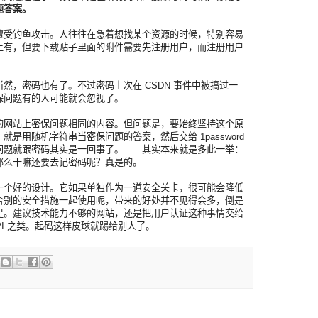
题答案。
遭受钓鱼攻击。人往往在急着想找某个资源的时候，特别容易
上有，但要下载贴子里面的附件需要先注册用户，而注册用户
然，密码也有了。不过密码上次在 CSDN 事件中被搞过一
保问题有的人可能就会忽视了。
的网站上密保问题相同的内容。但问题是，要始终坚持这个原
是用随机字符串当密保问题的答案，然后交给 1password
问题就跟密码其实是一回事了。——其实本来就是多此一举：
那么干嘛还要去记密码呢？真是的。
一个好的设计。它如果单独作为一道安全关卡，很可能会降低
合别的安全措施一起使用呢，带来的好处并不见得会多，倒是
足。建议技术能力不够的网站，还是把用户认证这种事情交给
n API 之类。起码这样皮球就踢给别人了。