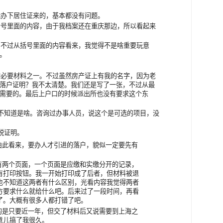
信能办下居住证来的，基本都没有问题。
括号里面的内容，由于我档案还在重庆那边，所以看起来
？不过从括号里面的内容看来，我觉得不是啥重要玩意
。
证的必要材料之一。不过虽然房产证上有我的名字，因为老
落户证明？我不太清楚。我们还是写了一张，不过从最
需要的。最后上户口的时候派出所也没有要求这个东
个也不知道是啥。咨询过办事人员，说这个是可选的项目，没
纳税证明。
但由此看来，要办人才引进的落户，貌似一定要先有
上有两个页面，一个页面是应缴和实缴分开的记录，
有打印按钮。我一开始打印成了后者，但材料被退
也不知道这两者有什么区别，光看内容我觉得两者
方要求什么就给什么吧。后来过了一段时间，再看
了。大概有很多人都打错了吧。
的是只要近一年，但交了材料后又说需要到上海之
意儿搞了我很久。