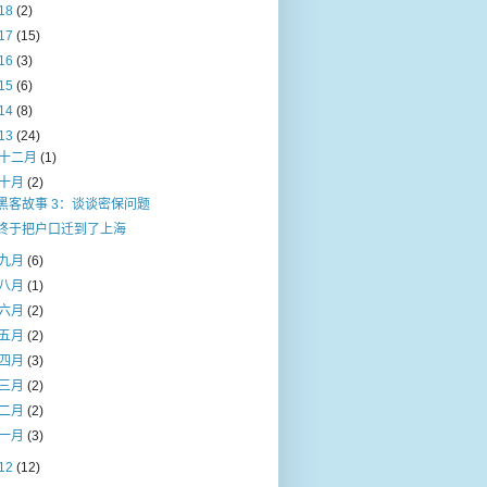
18
(2)
17
(15)
16
(3)
15
(6)
14
(8)
13
(24)
十二月
(1)
十月
(2)
黑客故事 3：谈谈密保问题
终于把户口迁到了上海
九月
(6)
八月
(1)
六月
(2)
五月
(2)
四月
(3)
三月
(2)
二月
(2)
一月
(3)
12
(12)