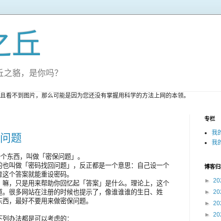
之丘
丘之貉，是你吗？
且看不到图片，那么可能是因为您还没有掌握用科学的方法上网的本领。
专栏
我
保问题
我
现了一个东西，叫做「密保问题」。
的也叫做「密码找回问题」，反正都是一个意思：自己设一个
博客归
靠这个答案就能重设密码。
►
20
」嘛，只是用来帮助你回忆起「答案」是什么。理论上，这个
道。很多网站在注册的时候也提示了，像谁谁谁的生日、姓
►
20
东西，最好不要用来做密保问题。
►
20
►
20
下列办法都是可以考虑的：