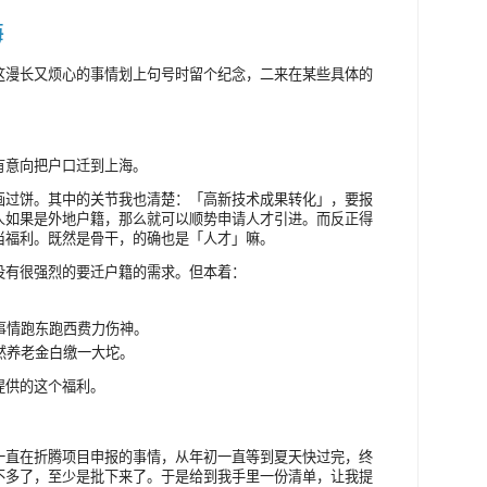
海
这漫长又烦心的事情划上句号时留个纪念，二来在某些具体的
有意向把户口迁到上海。
画过饼。其中的关节我也清楚：「高新技术成果转化」，要报
人如果是外地户籍，那么就可以顺势申请人才引进。而反正得
当福利。既然是骨干，的确也是「人才」嘛。
没有很强烈的要迁户籍的需求。但本着：
事情跑东跑西费力伤神。
然养老金白缴一大坨。
提供的这个福利。
一直在折腾项目申报的事情，从年初一直等到夏天快过完，终
不多了，至少是批下来了。于是给到我手里一份清单，让我提