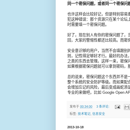
同一个密保问题，或者同一个密保问
也许这样会比较好记，但是特别容易
犯这种错误：那个资源只在某个论坛
时需要填一个密保问题。
好了，现在别人有你的密保问题了，当
回，大家的警惕性都还比较高。而密
安全意识够的用户，当然不会填跟别
则，记性得足够好才行。最好的办法，就
之类的东西去管理。这样一来，密保
如果根据密保问题就可以拿到密码，
总的说来，密保问题这个东西并不是
整个系统的安全防护等级。而如果配
会增加忘记的风险，最后变成画蛇添
专业的来做吧，比如 Google Ope
发布于
00:34:00
3 条评论:
标签:
技术笔记
,
信息安全
2013-10-18