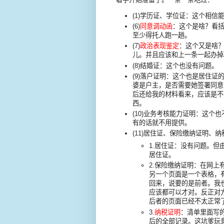
(1)学历证、学位证：这个相
(6)
同意调动函
：这个是啥？看
至少得托人跑一趟。
(7)
政治表现鉴定
：这个又是啥
儿。并且应该和上一条一起办掉
(8)结婚证：这个也没有问题。
(9)落户证明：这个也是居住
婆是户主，是否需要她签署同意
后还给我的材料看来，应该是不
西。
(10)业务考核能力证明：这
有的话就不用提供。
(11)居住证、保险缴纳证明、
1.居住证：没有问题。
居住证。
2.保险缴纳证明：在网
另一个页面是一个表格，
回来，说要的是前者。我
应该都可以才对。反正对
后者的页面已经不太正常
3.
纳税证明
：清单里面写
后的全部记录。这坑爹玩