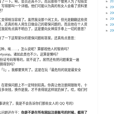
►
20
看了一下。嗬，会员还真不少。而且那些个傻男人为了勾搭女
，写得那叫一个详细。他们可能以为真的有女人会看了资料里
►
20
吧？
►
20
►
20
工变得相当容易了。虽然我没那个闲工夫。但光是翻翻这些资
是，还真的有人用生日做自己的密保问题的，而且他在个人资
►
20
这我就有点搞不明白了，这是要向女神双手奉上一切的意思？
►
20
查了一下这帮家伙的密保问题和答案，还真有点意思：
80。这种，唉……，怎么说呢？算鄙视他人的智商吗？
wertyuiop。诸如此类也不少。这算是懒吗？
份证号码等等的，就不说了。居然还有把问题重复一遍
猜得到吗？
「1」。我都要笑死了。这是在玩「最危险的就是最安全
，在密保问题上不一定特别较真。你真让他注册网银账号，十
百多块钱，换作是我，才不舍得就这样就扔掉了。哎，咱们村
（好了故事讲完了，我是不会告诉你们那些女人的 QQ 号的）
大问题还在于：
你是不是在所有网站注册账号的时候，都用了