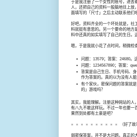
于是我注册了一个女性的账号，进去
人，还把自己的资料一股脑地往上放
面填写的「尺寸」之后主动联系他们
好吧，资料齐全的一个坏处就是，社
料就挺有意思的。另一个要命的地方
料中还真的如实填写了自己的生日。
嗯，于是我就小花了点时间，稍微检
问题：13579；答案：246
问题：1234567890；答案：q
答案是自己生日、手机号码、身
作为答案的。真的以为没有人能
有个家伙，密保问题的答案就是
的」游戏吗？
其实，我能理解。注册这种网站的人
有八九不敢这样玩。不过一年也要一
果然到处都有土豪是吧？
※ ※ ※ ※ ※ ※ ※ ※ ※ ※ 
弱密保答案，并不是大问题。真正的