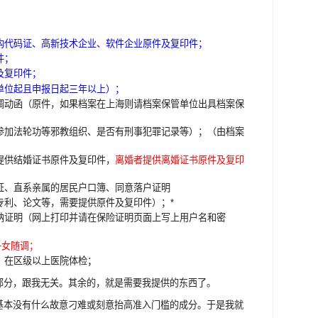
构代码证、高新技术企业、软件企业原件及复印件；
件；
及复印件；
单位起且申报日起三年以上）；
调动函（原件，如果档案在上海则请档案保管单位出具档案保
参加法轮功等邪教组织、是否有刑事犯罪记录等）；（由档案
提供结婚证书原件及复印件，
离婚者提供离婚证书原件及复印
证、直系亲属的居民户口簿、同意落户证明
专利、论文等，需要提供原件及复印件）；*
纳证明（网上打印并请在保险证明页面上写上用户名和密
子女随调；
，在区级以上医院体检；
部分，跟我无关。其余的，就是需要我提供的东西了。
基本没有什么故意刁难或刻意抬高准入门槛的成分。于是我就