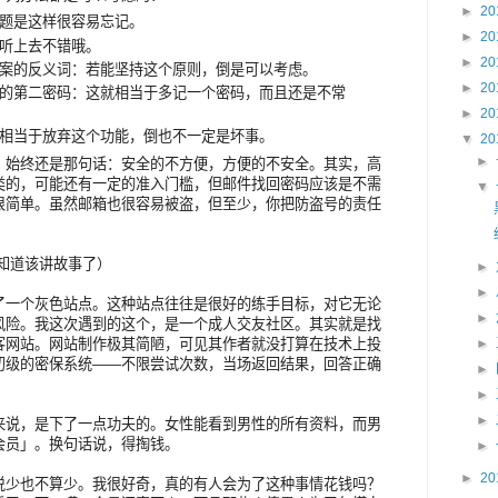
►
20
题是这样很容易忘记。
►
20
听上去不错哦。
►
20
案的反义词：若能坚持这个原则，倒是可以考虑。
►
20
的第二密码：这就相当于多记一个密码，而且还是不常
►
20
相当于放弃这个功能，倒也不一定是坏事。
▼
20
►
。始终还是那句话：安全的不方便，方便的不安全。其实，高
类的，可能还有一定的准入门槛，但邮件找回密码应该是不需
▼
很简单。虽然邮箱也很容易被盗，但至少，你把防盗号的责任
好了我知道该讲故事了）
►
►
了一个灰色站点。这种站点往往是很好的练手目标，对它无论
►
风险。我这次遇到的这个，是一个成人交友社区。其实就是找
►
客网站。网站制作极其简陋，可见其作者就没打算在技术上投
初级的密保系统——不限尝试次数，当场返回结果，回答正确
►
►
►
来说，是下了一点功夫的。女性能看到男性的所有资料，而男
会员」。换句话说，得掏钱。
►
►
20
说少也不算少。我很好奇，真的有人会为了这种事情花钱吗？