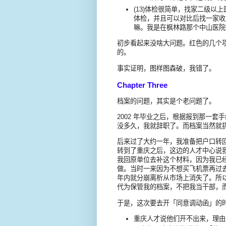
(13)体检很简单，找家二级
体检，并且可以对比后找一家收
嘛。我是在枫林路那个中山医院
初步看起来没啥大问题。红色的几个
的。
事实证明，图样图森破，我错了。
Chapter Three
档案的问题，其实是个老问题了。
2002 年毕业之后，根据报到那一
没多久，我就辞职了。而档案当然就
后来过了大约一年，我准备把户口转
转到了重庆之后，这边的人才中心说
我回原单位去补这个材料，因为我已
做。当时一来因为不想买飞机票再过
年内就分崩离析从市场上消失了。所
代为保管我的档案，不把我当干部，
于是，这次要去开「同意调动函」的
重庆人才说他们开不出来，理由