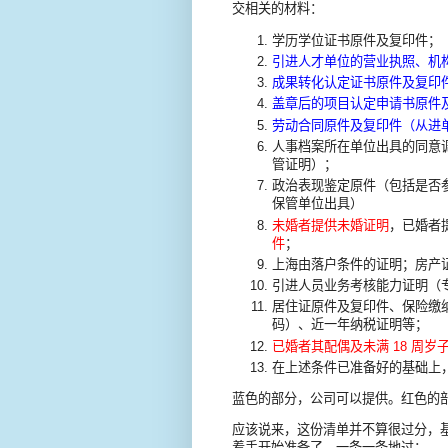
交相关的材料：
学历学位证书原件及复印件；
引进人才单位的营业执照、机
成果转化认定证书原件及复印
盖章后的项目认定申请书原件
劳动合同原件及复印件（从进
人事档案所在单位出具的同意
管证明）；
政治表现鉴定原件（包括是否
保管单位出具）
未婚者提供未婚证明
，已婚者
件
；
上海由落户条件的证明；房产
引进人员业务考核能力证明（
居住证原件及复印件、保险缴
码）、近一年纳税证明等；
已婚者其配偶及未满 18 周岁
在上述条件已准备好的基础上
蓝色的部分，公司可以提供。红色的
应该说来，这份清单并不算很过分，
着手开始准备了。一条一条地过：