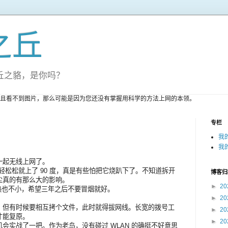
之丘
丘之貉，是你吗？
且看不到图片，那么可能是因为您还没有掌握用科学的方法上网的本领。
专栏
我
我
一起无线上网了。
轻松松就上了 90 度，真是有些怕把它烧趴下了。不知道拆开
博客归
尘真的有那么大的影响。
►
20
发热也不小，希望三年之后不要冒烟就好。
►
20
。但有时候要相互拷个文件，此时就得拔网线。长宽的拨号工
►
20
才能复原。
►
20
会实战了一把。作为老鸟，没有碰过 WLAN 的确挺不好意思