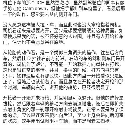
机位下车的那个 ICE 显然更激动，虽然副驾驶位的同事有做
手势让他 Calm down，但他把手都伸到车窗里了，看最后那
一下的动作，感觉要去从内侧开车门。
没人愿意这样被人拉下车，而且此时也没人拿枪指着司机。
司机看起来是想要离开，至少是想要摆脱眼前这种局面。如
果换成是我的话，被不怀好意的人包围，并且有人开始拉车
门，估计也不会愿意呆在原地。
从轮胎的动作看，是一个类似三角调头的操作，往左后方倒
车，然后挂 D 挡往右前方前进。右边的车的驾驶侧车门是开
着的，司机为了避让，不可能一开始就把方向盘往右打死，
这也是很正常的事情。并且，换档的时候，打方向盘只有一
只手，操作速度没有那么快。因此方向盘一开始看似只是回
正了，但随后也就朝右了。而且总之在开枪者决定开枪的那
个时刻，车辆向右拐，避开他的趋势，已经很明显了。
开枪者一开始并未持枪，并且明显可以躲开。但他的选择是
拔枪，然后跟着车辆的移动方向去前凑瞄准，随后在即将失
去射击角度的那一刹那开枪射击驾驶员。正常人要是为了保
命的话，应该是连滚带爬地向后退，至少上身会是向后闪避
的状态，双手伸出试图阻挡车辆，而不是想着去掏枪。