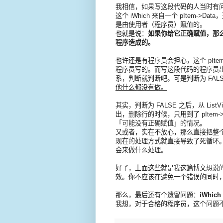
我相信，如果写这段代码的人当时有问
这个 iWhich 来自一个 pItem->D
是由使用者（程序员）赋值的。
也就是说：
如果你给它正确赋值，那
程序造成的。
也许还是有程序员会担心，这个 pIte
程序员写的。而写这段代码的程序员出
系，判断就判断吧。可是判断为 FAL
他什么都没有做。
其实，判断为 FALSE 之后，从 Li
出，删除行的时候，只用到了 pItem-
「可能没有正确赋值」的情况。
又或者，实在不放心，那么直接把整个函
现在的处理方式就直接导致了死循环
会来做什么处理。
好了，上面这些就是我这篇博文想说
效。你不应该在避免一个错误的同时
那么，最后还有个遗留问题：
iWhi
我想，对于合格的程序员，这个问题