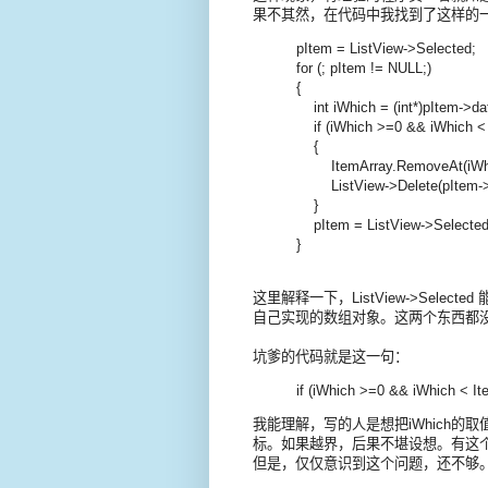
果不其然，在代码中我找到了这样的
pItem = ListView->Selected;
for (; pItem != NULL;)
{
int iWhich = (int*)pItem->da
if (iWhich >=0 && iWhich < 
{
ItemArray.RemoveAt(iWhi
ListView->Delete(pItem->
}
pItem = ListView->Selected
}
这里解释一下，ListView->Selec
自己实现的数组对象。这两个东西都
坑爹的代码就是这一句：
if (iWhich >=0 && iWhich < It
我能理解，写的人是想把iWhich的取
标。如果越界，后果不堪设想。有这
但是，仅仅意识到这个问题，还不够