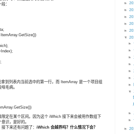
►
20
一段：
►
20
►
20
►
20
ta;
►
20
ItemArray.GetSize())
▼
20
►
ch);
►
Index);
►
;
►
►
►
ted 能拿到列表内当前选中的第一行，而 ItemArray 是一个项目组
►
没啥毛病。
▼
emArray.GetSize())
►
值限定在某个区间。因为这个 iWhich 接下来会被用作数组下
►
个意识，是好的。
。接下来还有问题了：
iWhich 会越界吗？什么情况下会？
►
20