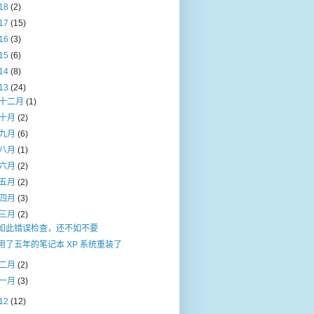
18
(2)
17
(15)
16
(3)
15
(6)
14
(8)
13
(24)
十二月
(1)
十月
(2)
九月
(6)
八月
(1)
六月
(2)
五月
(2)
四月
(3)
三月
(2)
如此错误检查，还不如不要
用了五年的笔记本 XP 系统重装了
二月
(2)
一月
(3)
12
(12)