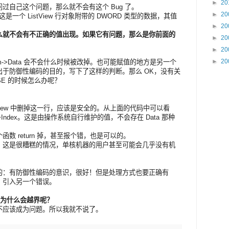
►
20
过自己这个问题，那么就不会有这个 Bug 了。
►
20
ata，这是一个 ListView 行对象附带的 DWORD 类型的数据，其值
►
20
么就不会有不正确的值出现。如果它有问题，那么是你前面的
►
20
►
20
►
20
m->Data 会不会什么时候被改掉。也可能赋值的地方是另一个
于防御性编码的目的，写下了这样的判断。那么 OK，没有关
SE 的时候怎么办呢？
stView 中删掉这一行，应该是安全的。从上面的代码中可以看
>Index。这是由操作系统自行维护的值，不会存在 Data 那种
数 return 掉，甚至报个错，也是可以的。
。这是很糟糕的情况，单核机器的用户甚至可能会几乎没有机
的：有防御性编码的意识，很好！但是处理方式也要正确有
，引入另一个错误。
ch 为什么会越界呢？
不应该成为问题。所以我就不说了。