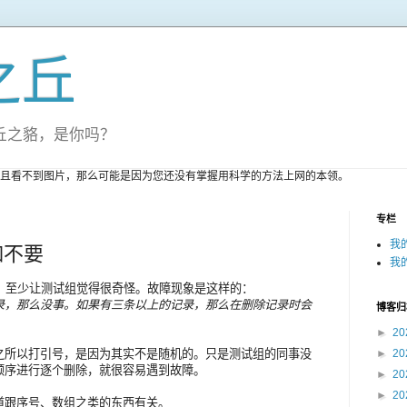
之丘
丘之貉，是你吗？
且看不到图片，那么可能是因为您还没有掌握用科学的方法上网的本领。
专栏
我
如不要
我
怪，至少让测试组觉得很奇怪。故障现象是这样的：
录，那么没事。如果有三条以上的记录，那么在删除记录时会
博客归
►
20
之所以打引号，是因为其实不是随机的。只是测试组的同事没
►
20
顺序进行逐个删除，就很容易遇到故障。
►
20
►
20
道跟序号、数组之类的东西有关。